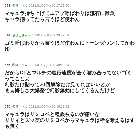
643:
名無しさん
2021/01/07(木) 09:27:21.76
マキュラ持ち上げてエアプ呼ばわりは流石に雑魚
キャラ揃ってたら言うほど使わん
644:
名無しさん
2021/01/07(木) 09:28:47.54
ゴミ呼ばわりから言うほど使わんにトーンダウンしてかわ
ゆ
655:
名無しさん
2021/01/07(木) 09:48:03.84
だからCTとマルチの進行速度が全く噛み合ってないゴミ
ってことよ
幻影だけ貼って30回解除だけ見てればいいとか
まぁ悔しさ大爆発で幻影無効にしてくるんだけど
645:
名無しさん
2021/01/07(木) 09:36:21.72
マキュラはリミロペと種族被るのが痛いな
リリィとズッ友のリミロペからマキュラは枠を奪えるはず
も無く