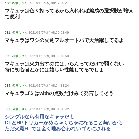
628:
名無しさん
2021/01/07(木) 08:37:00.27
マキュラは色々持ってるから入れれば編成の選択肢が増え
て便利
631:
名無しさん
2021/01/07(木) 08:50:03.49
マキュラはワシの火竜フルオートパで大活躍してるよ
632:
名無しさん
2021/01/07(木) 08:52:05.53
マキュラは火力出すのにはいらんってだけで弱くない
特に初心者とかには嬉しい性能してるでしょ
634:
名無しさん
2021/01/07(木) 08:54:23.24
マキュラゴミはwithの点数だけみて発言してそう
637:
名無しさん
2021/01/07(木) 09:01:28.42
シングルなら有用なキャラだよ
CTとHPトリガーがめちゃくちゃになること無いから
ただ火竜HLでは全く噛み合わないゴミにされる