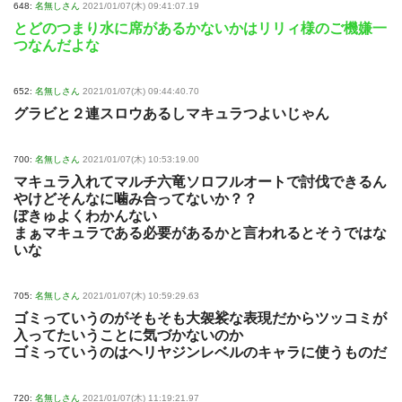
648:
名無しさん
2021/01/07(木) 09:41:07.19
とどのつまり水に席があるかないかはリリィ様のご機嫌一
つなんだよな
652:
名無しさん
2021/01/07(木) 09:44:40.70
グラビと２連スロウあるしマキュラつよいじゃん
700:
名無しさん
2021/01/07(木) 10:53:19.00
マキュラ入れてマルチ六竜ソロフルオートで討伐できるん
やけどそんなに噛み合ってないか？？
ぼきゅよくわかんない
まぁマキュラである必要があるかと言われるとそうではな
いな
705:
名無しさん
2021/01/07(木) 10:59:29.63
ゴミっていうのがそもそも大袈裟な表現だからツッコミが
入ってたいうことに気づかないのか
ゴミっていうのはヘリヤジンレベルのキャラに使うものだ
720:
名無しさん
2021/01/07(木) 11:19:21.97