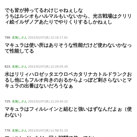
でも皆が持ってるわけじゃねぇしな
うちはルシオもハルマルもいないから、光古戦場はクリリ
ィ絵イルザノアあたりでやりくりするしかねぇし
798:
名無しさん
2021/01/07(木) 12:16:17.61
マキュラは使い所はありそうな性能だけど使わないかなっ
て性能してる
823:
名無しさん
2021/01/07(木) 12:29:05.45
水はリリィハロゼッタエウロペカタリナカトルドランクお
るし他にもフルオ向きのおるからよっぽど刺さらないとマ
キュラの出番はないだろうなぁ
725:
名無しさん
2021/01/07(木) 11:24:40.22
マキュラはフィルレインと組むと強いはずなんだよぉ（使
わない）
779:
名無しさん
2021/01/07(木) 11:58:51.15