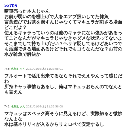
>>705
喧嘩売った本人じゃん
お前が弱いのを棚上げで人をエアプ扱いしてた雑魚
言葉遊びでお茶を濁すんじゃなくてマキュラが刺さる場面
どこだよ？
使えるキャラっていうのは他のキャラにない強みがあるっ
てことなんだがマキュラじゃなきゃダメな状況ってないよ
そこまでして持ち上げたい？ヘリヤ貶してるけどあいつで
も活躍できる場面あるけどそれでもゴミなんだな？お前の
水が雑魚で解決か
745:
名無しさん
2021/01/07(木) 11:38:58.01
フルオートで活用出来てるならそれでええやんって感じだ
わ
所持キャラ事情もあるし、俺はマキュラおらんのでなんと
も言えん
749:
名無しさん
2021/01/07(木) 11:39:56.08
マキュラはスペック高そうに見えるけど、実際触ると微妙
なんよな
水は基本リリィが入るからリミロペで安定するし