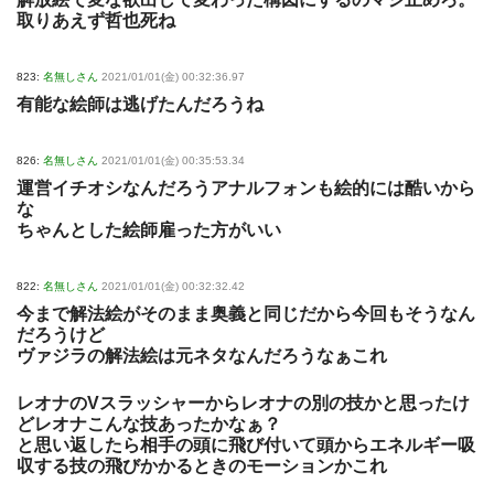
取りあえず哲也死ね
823:
名無しさん
2021/01/01(金) 00:32:36.97
有能な絵師は逃げたんだろうね
826:
名無しさん
2021/01/01(金) 00:35:53.34
運営イチオシなんだろうアナルフォンも絵的には酷いから
な
ちゃんとした絵師雇った方がいい
822:
名無しさん
2021/01/01(金) 00:32:32.42
今まで解法絵がそのまま奥義と同じだから今回もそうなん
だろうけど
ヴァジラの解法絵は元ネタなんだろうなぁこれ
レオナのVスラッシャーからレオナの別の技かと思ったけ
どレオナこんな技あったかなぁ？
と思い返したら相手の頭に飛び付いて頭からエネルギー吸
収する技の飛びかかるときのモーションかこれ