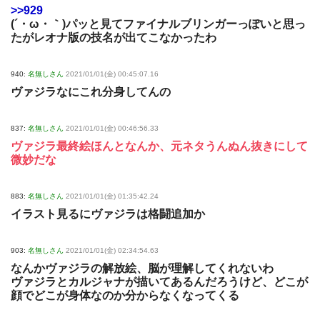
>>929
(´・ω・｀)パッと見てファイナルブリンガーっぽいと思っ
たがレオナ版の技名が出てこなかったわ
940:
名無しさん
2021/01/01(金) 00:45:07.16
ヴァジラなにこれ分身してんの
837:
名無しさん
2021/01/01(金) 00:46:56.33
ヴァジラ最終絵ほんとなんか、元ネタうんぬん抜きにして
微妙だな
883:
名無しさん
2021/01/01(金) 01:35:42.24
イラスト見るにヴァジラは格闘追加か
903:
名無しさん
2021/01/01(金) 02:34:54.63
なんかヴァジラの解放絵、脳が理解してくれないわ
ヴァジラとカルジャナが描いてあるんだろうけど、どこが
顔でどこが身体なのか分からなくなってくる