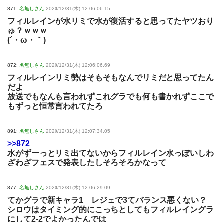
871:
名無しさん
2020/12/31(木) 12:06:06.15
フィルレインが水リミで水が復活すると思ってたヤツおり
ゅ？ｗｗｗ
(´・ω・｀)
872:
名無しさん
2020/12/31(木) 12:06:06.69
フィルレインリミ勢はそもそもなんでリミだと思ってたん
だよ
放送でもなんも言われずこれグラでも何も書かれずここで
もずっと恒常言われてたろ
891:
名無しさん
2020/12/31(木) 12:07:34.05
>>872
水がずーっとリミ出てないからフィルレイン水っぽいしわ
ざわざフェスで発表したしそろそろかなって
877:
名無しさん
2020/12/31(木) 12:06:29.09
てかグラで新キャラ1 レジェで3てバランス悪くない？
シロウはタイミング的にこっちとしてもフィルレイングラ
にして2-2でよかったんでは