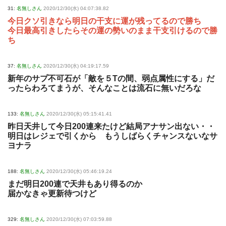
31:
名無しさん
2020/12/30(水) 04:07:38.82
今日クソ引きなら明日の干支に運が残ってるので勝ち
今日最高引きしたらその運の勢いのまま干支引けるので勝
ち
37:
名無しさん
2020/12/30(水) 04:19:17.59
新年のサプ不可石が「敵を５Tの間、弱点属性にする」だ
ったらわろてまうが、そんなことは流石に無いだろな
133:
名無しさん
2020/12/30(水) 05:15:41.41
昨日天井して今日200連来たけど結局アナサン出ない・・
明日はレジェで引くから もうしばらくチャンスないなサ
ヨナラ
188:
名無しさん
2020/12/30(水) 05:46:19.24
まだ明日200連で天井もあり得るのか
届かなきゃ更新待つけど
329:
名無しさん
2020/12/30(水) 07:03:59.88