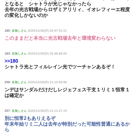
となると シャトラが光じゃなかったら
去年の光古戦場からロザミアリリィ、イオレフィーエ程度
の変化しかないのか
180:
名無しさん
2020/12/28(月) 20:47:51.51
このままだと本当に光古戦場去年と環境変わらない
183:
名無しさん
2020/12/28(月) 20:48:48.00
>>180
シャトラ光とフィルレイン光でツーチャンあるぞ！
256:
名無しさん
2020/12/28(月) 21:10:40.96
ンデはサンダルだけだしレジェフェス干支１リミ１恒常１
は確定か
257:
名無しさん
2020/12/28(月) 21:11:27.15
別に恒常2もありえるぞ
年末年始リミ二人は去年が特別だった可能性普通にあるか
ら