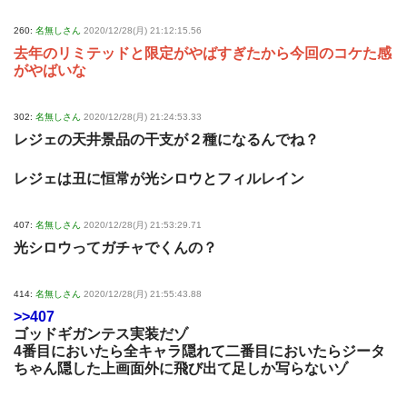
260:
名無しさん
2020/12/28(月) 21:12:15.56
去年のリミテッドと限定がやばすぎたから今回のコケた感
がやばいな
302:
名無しさん
2020/12/28(月) 21:24:53.33
レジェの天井景品の干支が２種になるんでね？
レジェは丑に恒常が光シロウとフィルレイン
407:
名無しさん
2020/12/28(月) 21:53:29.71
光シロウってガチャでくんの？
414:
名無しさん
2020/12/28(月) 21:55:43.88
>>407
ゴッドギガンテス実装だゾ
4番目においたら全キャラ隠れて二番目においたらジータ
ちゃん隠した上画面外に飛び出て足しか写らないゾ