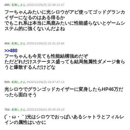
480:
名無しさん
2020/12/28(月) 22:39:13.47
フーちゃんみたいに光シロウがアビ使ってゴッドグランカ
イザーになるのはある得るか
でもこれ系は本当に馬鹿みたいに性能盛らないとゲームシ
ステム的に強くないんだよね
484:
名無しさん
2020/12/28(月) 22:41:10.84
>>480
フーちゃんも今見ても性能結構強めだぞ
ただどれだけステータス盛っても結局無属性ダメージ食ら
うと爆散するんだけどな
500:
名無しさん
2020/12/28(月) 22:47:47.13
光シロウでグランゴッドカイザーに変身したらHP46万だ
ったら面白そう
764:
名無しさん
2020/12/29(火) 00:45:29.10
(´・ω・｀)光はシロウでおっぱいあるシャトラとフィルレ
インの属性はいかに