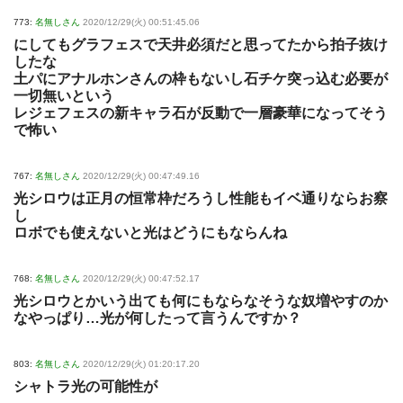
773:
名無しさん
2020/12/29(火) 00:51:45.06
にしてもグラフェスで天井必須だと思ってたから拍子抜け
したな
土パにアナルホンさんの枠もないし石チケ突っ込む必要が
一切無いという
レジェフェスの新キャラ石が反動で一層豪華になってそう
で怖い
767:
名無しさん
2020/12/29(火) 00:47:49.16
光シロウは正月の恒常枠だろうし性能もイベ通りならお察
し
ロボでも使えないと光はどうにもならんね
768:
名無しさん
2020/12/29(火) 00:47:52.17
光シロウとかいう出ても何にもならなそうな奴増やすのか
なやっぱり…光が何したって言うんですか？
803:
名無しさん
2020/12/29(火) 01:20:17.20
シャトラ光の可能性が