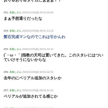
おりゅおりゅタイムだぁぁぁ！！
251:
名無しさん
2020/12/25(金) 00:01:06.63
まぁ予想通りだったな
253:
名無しさん
2020/12/25(金) 00:01:13.14
髪石完成マンなのでこれは引かんわ
255:
名無しさん
2020/12/25(金) 00:01:32.31
(´・ω・｀)指教の天司は置いてきた。このスタレにはつい
ていけそうにないからな
256:
名無しさん
2020/12/25(金) 00:01:32.51
去年のにベリアル追加のスタレか
257:
名無しさん
2020/12/25(金) 00:01:41.01
ベリアルが追加されてる感じか