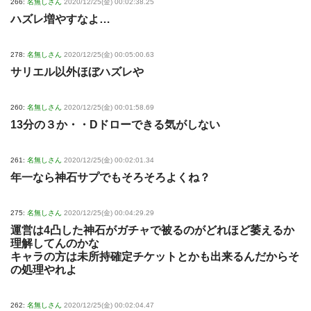
266:
名無しさん
2020/12/25(金) 00:02:38.25
ハズレ増やすなよ…
278:
名無しさん
2020/12/25(金) 00:05:00.63
サリエル以外ほぼハズレや
260:
名無しさん
2020/12/25(金) 00:01:58.69
13分の３か・・Dドローできる気がしない
261:
名無しさん
2020/12/25(金) 00:02:01.34
年一なら神石サプでもそろそろよくね？
275:
名無しさん
2020/12/25(金) 00:04:29.29
運営は4凸した神石がガチャで被るのがどれほど萎えるか
理解してんのかな
キャラの方は未所持確定チケットとかも出来るんだからそ
の処理やれよ
262:
名無しさん
2020/12/25(金) 00:02:04.47