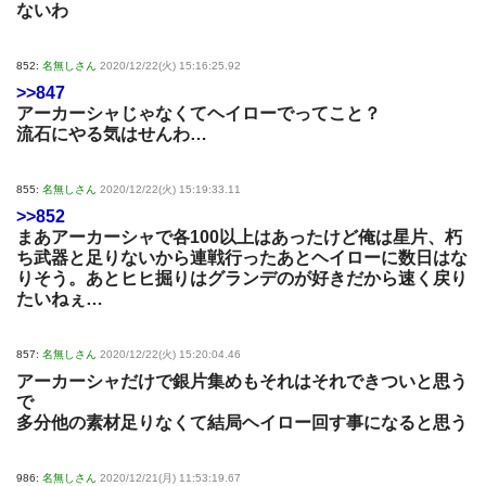
ないわ
852:
名無しさん
2020/12/22(火) 15:16:25.92
>>847
アーカーシャじゃなくてヘイローでってこと？
流石にやる気はせんわ…
855:
名無しさん
2020/12/22(火) 15:19:33.11
>>852
まあアーカーシャで各100以上はあったけど俺は星片、朽
ち武器と足りないから連戦行ったあとヘイローに数日はな
りそう。あとヒヒ掘りはグランデのが好きだから速く戻り
たいねぇ…
857:
名無しさん
2020/12/22(火) 15:20:04.46
アーカーシャだけで銀片集めもそれはそれできついと思う
で
多分他の素材足りなくて結局ヘイロー回す事になると思う
986:
名無しさん
2020/12/21(月) 11:53:19.67