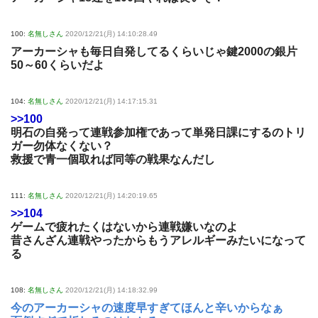
100:
名無しさん
2020/12/21(月) 14:10:28.49
アーカーシャも毎日自発してるくらいじゃ鍵2000の銀片
50～60くらいだよ
104:
名無しさん
2020/12/21(月) 14:17:15.31
>>100
明石の自発って連戦参加権であって単発日課にするのトリ
ガー勿体なくない？
救援で青一個取れば同等の戦果なんだし
111:
名無しさん
2020/12/21(月) 14:20:19.65
>>104
ゲームで疲れたくはないから連戦嫌いなのよ
昔さんざん連戦やったからもうアレルギーみたいになって
る
108:
名無しさん
2020/12/21(月) 14:18:32.99
今のアーカーシャの速度早すぎてほんと辛いからなぁ