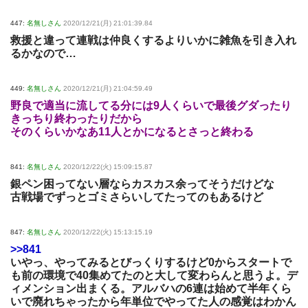
447:
名無しさん
2020/12/21(月) 21:01:39.84
救援と違って連戦は仲良くするよりいかに雑魚を引き入れ
るかなので…
449:
名無しさん
2020/12/21(月) 21:04:59.49
野良で適当に流してる分には9人くらいで最後グダったり
きっちり終わったりだから
そのくらいかなあ11人とかになるとさっと終わる
841:
名無しさん
2020/12/22(火) 15:09:15.87
銀ペン困ってない層ならカスカス余ってそうだけどな
古戦場でずっとゴミさらいしてたってのもあるけど
847:
名無しさん
2020/12/22(火) 15:13:15.19
>>841
いやっ、やってみるとびっくりするけど0からスタートで
も前の環境で40集めてたのと大して変わらんと思うよ。デ
ィメンション出まくる。アルバハの6連は始めて半年くら
いで廃れちゃったから年単位でやってた人の感覚はわかん