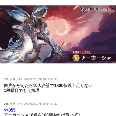
355:
名無しさん
2020/12/21(月) 18:53:30.95
銀片かぞえたら10人合計で1800個以上足りない
1段階目でもう無理
356:
名無しさん
2020/12/21(月) 18:54:37.20
>>355
アーカーシャ18連を100回やれば良いぞ！